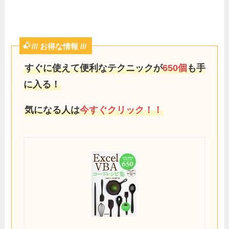
/// お得な情報 ///
すぐに使えて便利なテクニックが
650個
も手
に入る！
気になる人は
今すぐクリック！！