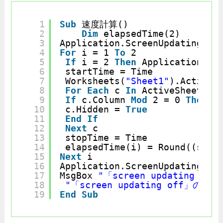
1
Sub
速度計算()
2
Dim
elapsedTime(2)
3
Application.ScreenUpdating = 
4
For
i = 1 
To
2
5
If
i = 2 
Then
Application.Sc
6
startTime = Time
7
Worksheets(
"Sheet1"
).Activat
8
For
Each
c 
In
ActiveSheet.Co
9
If
c.Column 
Mod
2 = 0 
Then
10
c.Hidden = 
True
11
End
If
12
Next
c
13
stopTime = Time
14
elapsedTime(i) = Round((stop
15
Next
i
16
Application.ScreenUpdating = 
17
MsgBox 
"「screen updating 
18
"「screen updating off」の
19
End
Sub