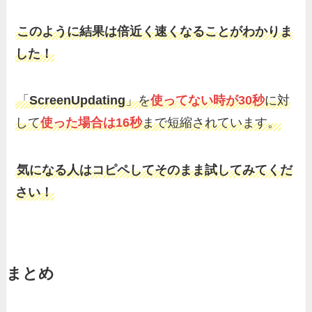
このように結果は倍近く速くなることがわかりま
した！
「
ScreenUpdating
」を
使ってない時が30秒
に対
して
使った場合は16秒
まで短縮されています。
気になる人はコピペしてそのまま試してみてくだ
さい！
まとめ