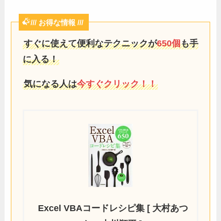
/// お得な情報 ///
すぐに使えて便利なテクニックが
650個
も手
に入る！
気になる人は
今すぐクリック！！
Excel VBAコードレシピ集 [ 大村あつ